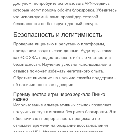
доступом, попробуйте использовать VPN-сервисы,
которые могут помочь обойти блокировки. Убедитесь,
что используемый вами провайдер сетевой
безопасности не блокирует данный ресурс.
Безопасность и легитимность
Проверьте лицензию и репутацию платформы,
прежде чем вводить свои данные. Аудиторы, такие
как eCOGRA, предоставляют отчёты о честности и
безопасности. Изучение условий использования и
отзывов поможет избежать негативного опыта.
Обратите внимание на наличие службы поддержки –
её наличие повышает доверие.
Преимущества игры через зеркало Пинко
казино
Использование альтернативных ссылок позволяет
получить доступ к ставкам без риска блокировки. Это
обеспечивает непрерывность процесса и не
отнимает времени на ожидание восстановления
основных URL. Игроки сохраняют возможность