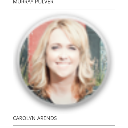
MURRAY PULVER
CAROLYN ARENDS