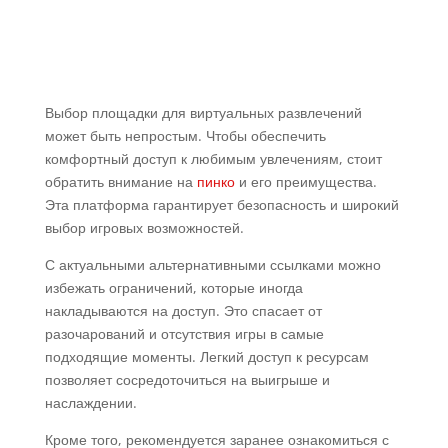
Выбор площадки для виртуальных развлечений
может быть непростым. Чтобы обеспечить
комфортный доступ к любимым увлечениям, стоит
обратить внимание на
пинко
и его преимущества.
Эта платформа гарантирует безопасность и широкий
выбор игровых возможностей.
С актуальными альтернативными ссылками можно
избежать ограничений, которые иногда
накладываются на доступ. Это спасает от
разочарований и отсутствия игры в самые
подходящие моменты. Легкий доступ к ресурсам
позволяет сосредоточиться на выигрыше и
наслаждении.
Кроме того, рекомендуется заранее ознакомиться с