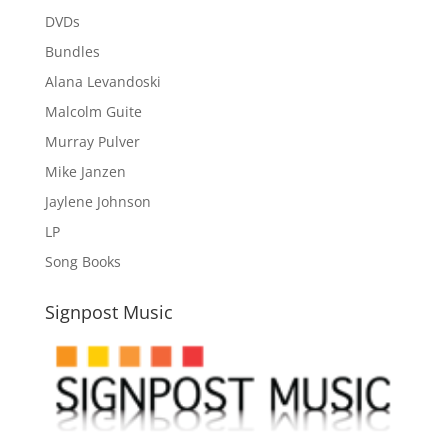
DVDs
Bundles
Alana Levandoski
Malcolm Guite
Murray Pulver
Mike Janzen
Jaylene Johnson
LP
Song Books
Signpost Music