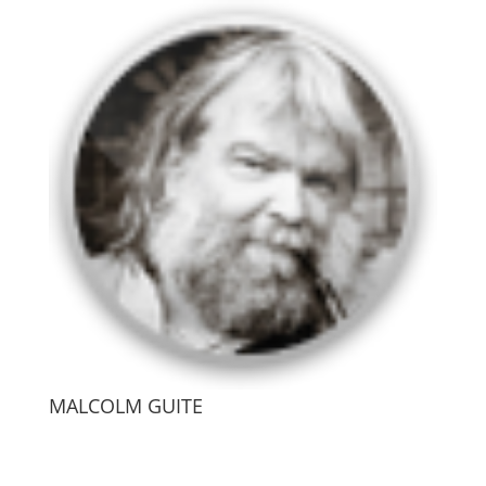
MALCOLM GUITE