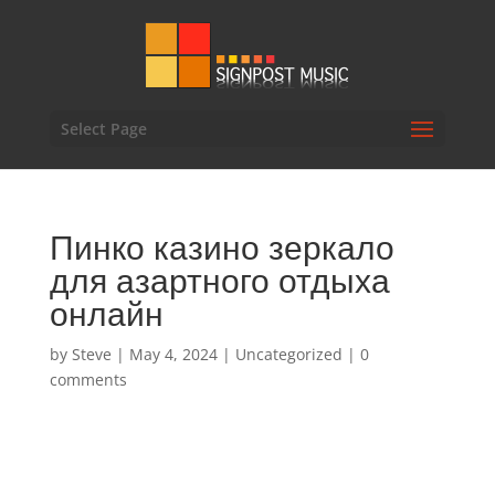
Select Page
Пинко казино зеркало
для азартного отдыха
онлайн
by
Steve
|
May 4, 2024
|
Uncategorized
|
0
comments