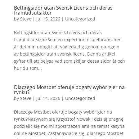
Bettingsidor utan Svensk Licens och deras
framtidsutsikter
by
Steve
|
Jul 15, 2026
|
Uncategorized
Bettingsidor utan Svensk Licens och deras
framtidsutsikterSom en expert inom spelbranschen,
är det min uppgift att vägleda dig genom djungeln
av bettingsidor utan svensk licens. Denna artikel
syftar till att belysa vad som skiljer dessa sidor åt och
hur du som...
Dlaczego Mostbet oferuje bogaty wybór gier na
rynku?
by
Steve
|
Jul 14, 2026
|
Uncategorized
Dlaczego Mostbet oferuje bogaty wybór gier na
rynku?Nazywam się Krzysztof Nowak i dzisiaj pragnę
podzielić się moimi spostrzeżeniami na temat kasyna
online Mostbet. Zastanawiacie się, dlaczego Mostbet