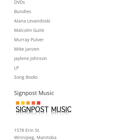
DVDs
Bundles
Alana Levandoski
Malcolm Guite
Murray Pulver
Mike Janzen
Jaylene Johnson
LP
Song Books
Signpost Music
1578 Erin St.
Winnipeg, Manitoba