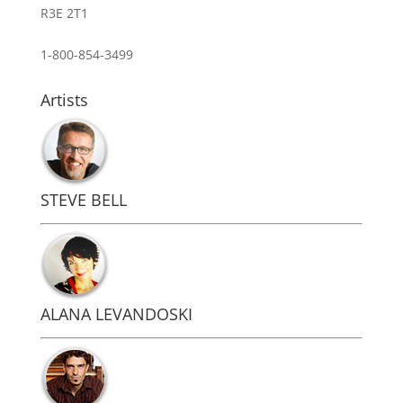
R3E 2T1
1-800-854-3499
Artists
STEVE BELL
ALANA LEVANDOSKI