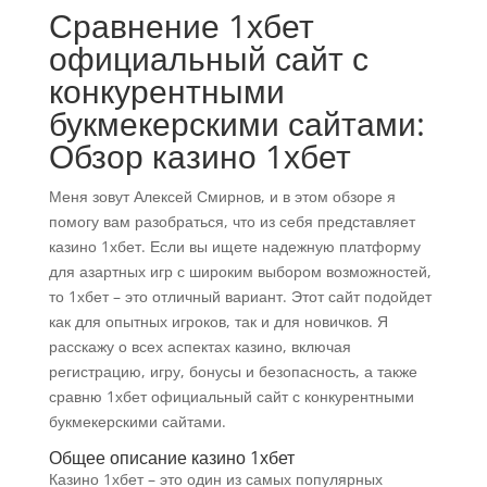
Сравнение 1хбет
официальный сайт с
конкурентными
букмекерскими сайтами:
Обзор казино 1хбет
Меня зовут Алексей Смирнов, и в этом обзоре я
помогу вам разобраться, что из себя представляет
казино 1хбет. Если вы ищете надежную платформу
для азартных игр с широким выбором возможностей,
то 1хбет – это отличный вариант. Этот сайт подойдет
как для опытных игроков, так и для новичков. Я
расскажу о всех аспектах казино, включая
регистрацию, игру, бонусы и безопасность, а также
сравню 1хбет официальный сайт с конкурентными
букмекерскими сайтами.
Общее описание казино 1хбет
Казино 1хбет – это один из самых популярных