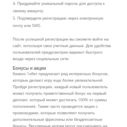
Придумайте уникальный пароль для доступа к
своему аккаунту.
Подтвердите регистрацию через электронную
почту или SMS.
После успешной регистрации вы сможете войти на
сайт, используя свои учетные данные. Для удобства
пользователей предусмотрен вариант быстрого
входа через социальные сети.
Бонусы и акции
Казино 1хбет предлагает ряд интересных бонусов,
которые делают игру еще более увлекательной.
Пройдя регистрацию, каждый новый пользователь
может получить приветственный бонус на первый
депозит, который может достигать 100% от суммы
пополнения. Также часто проводятся акции с
промокодами, которые позволяют получить
дополнительные фриспины или бездепозитные
бонусы. Регулярные игроки могут рассчитывать на