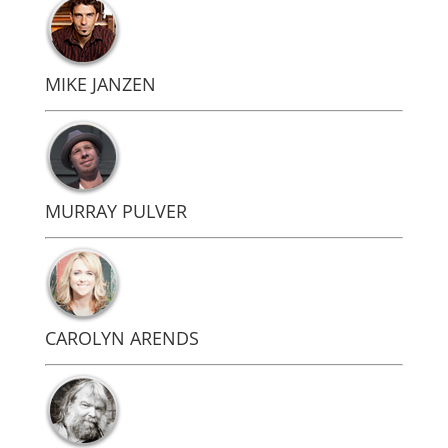
MIKE JANZEN
MURRAY PULVER
CAROLYN ARENDS