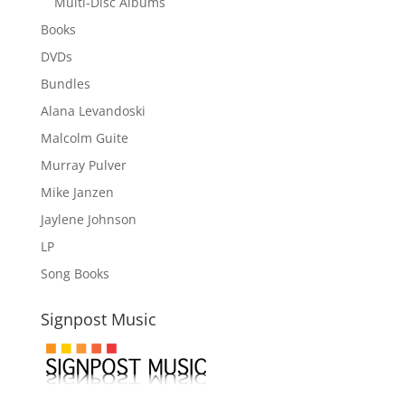
Multi-Disc Albums
Books
DVDs
Bundles
Alana Levandoski
Malcolm Guite
Murray Pulver
Mike Janzen
Jaylene Johnson
LP
Song Books
Signpost Music