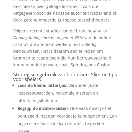
beschikken over geldige licenties, zoals die
uitgegeven door de Kansspelautoriteit Nederland of
door gerenommeerde Europese toezichthouders.
Volgens recente studies van de branche-analist
Gaming Intelligence
is ongeveer 65% van de online
casino’s die anoniem werken, niet volledig
betrouwbaar. Het is daarom aan te raden om
bronnen te raadplegen die hun betrouwbaarheid
kunnen onderbouwen, zoals Spindragons Casino.
Strategisch gebruik van bonussen: Slimme tips
voor spelers
Lees de kleine lettertjes
: Verduidelijk de
inzetvoorwaarden, maximale inzetten en
uitbetalingslimieten.
Begrijp de inzetvereisten
: Hoe vaak moet je het
bonusgeld inzetten voordat je kunt opnemen? Een
hogere inzetvereiste kan de winst beperkter
maken.