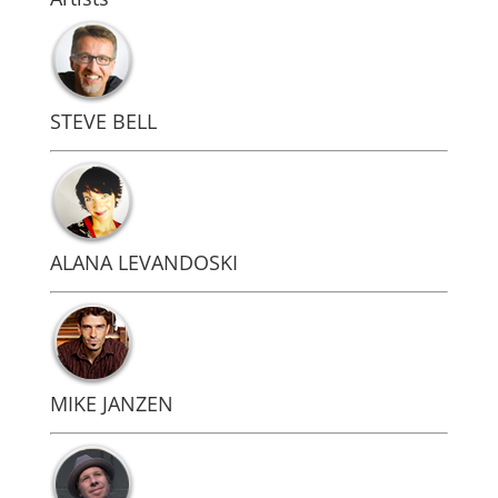
STEVE BELL
ALANA LEVANDOSKI
MIKE JANZEN