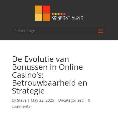
Select Page
De Evolutie van
Bonussen in Online
Casino’s:
Betrouwbaarheid en
Strategie
by
Steve
|
May 22, 2025
|
Uncategorized
|
0
comments