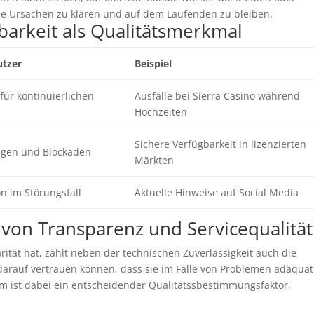
e Ursachen zu klären und auf dem Laufenden zu bleiben.
barkeit als Qualitätsmerkmal
utzer
Beispiel
für kontinuierlichen
Ausfälle bei Sierra Casino während
Hochzeiten
Sichere Verfügbarkeit in lizenzierten
ngen und Blockaden
Märkten
n im Störungsfall
Aktuelle Hinweise auf Social Media
 von Transparenz und Servicequalität
orität hat, zählt neben der technischen Zuverlässigkeit auch die
arauf vertrauen können, dass sie im Falle von Problemen adäquat
orm ist dabei ein entscheidender Qualitätssbestimmungsfaktor.