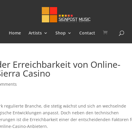
Home
Artists
Shop
Contact
er Erreichbarkeit von Online-
Sierra Casino
comments
tark regulierte Branche, die stetig wächst und sich an wechselnde
ische Entwicklungen anpasst. Doch neben den technischen
rungen ist die Erreichbarkeit einer der entscheidenden Faktoren f
Online-Casino-Anbietern.