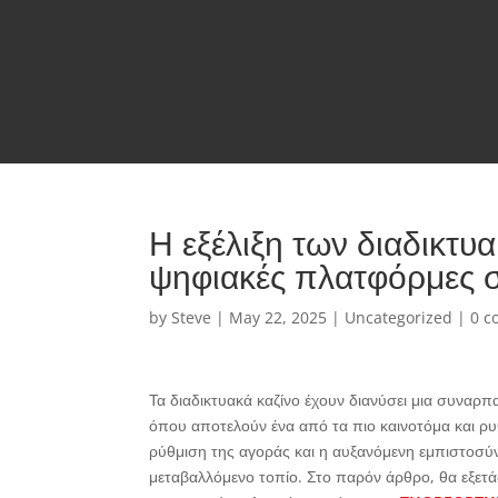
Η εξέλιξη των διαδικτυ
ψηφιακές πλατφόρμες σ
by
Steve
|
May 22, 2025
|
Uncategorized
|
0 
Τα διαδικτυακά καζίνο έχουν διανύσει μια συναρ
όπου αποτελούν ένα από τα πιο καινοτόμα και ρυ
ρύθμιση της αγοράς και η αυξανόμενη εμπιστοσ
μεταβαλλόμενο τοπίο. Στο παρόν άρθρο, θα εξετάσ