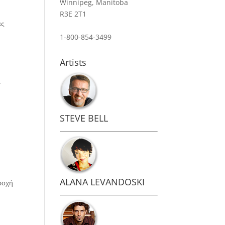
Winnipeg, Manitoba
R3E 2T1
ες
1-800-854-3499
Artists
.
STEVE BELL
ALANA LEVANDOSKI
ροχή