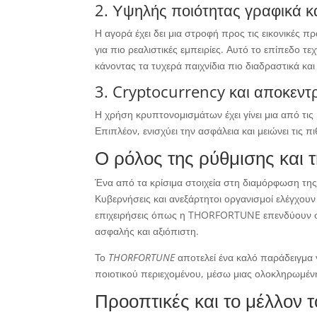
2. Υψηλής ποιότητας γραφικά κ
Η αγορά έχει δει μια στροφή προς τις εικονικές 
για πιο ρεαλιστικές εμπειρίες. Αυτό το επίπεδο τ
κάνοντας τα τυχερά παιχνίδια πιο διαδραστικά και
3. Cryptocurrency και αποκεν
Η χρήση κρυπτονομισμάτων έχει γίνει μια από τις
Επιπλέον, ενισχύει την ασφάλεια και μειώνει τι
Ο ρόλος της ρύθμισης και τ
Ένα από τα κρίσιμα στοιχεία στη διαμόρφωση της 
Κυβερνήσεις και ανεξάρτητοι οργανισμοί ελέγχουν
επιχειρήσεις όπως η THORFORTUNE επενδύουν σε τ
ασφαλής και αξιόπιστη.
Το
THORFORTUNE
αποτελεί ένα καλό παράδειγμα 
ποιοτικού περιεχομένου, μέσω μιας ολοκληρωμένης
Προοπτικές και το μέλλον 