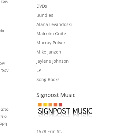
ς των
DVDs
Bundles
Alana Levandoski
εία
Malcolm Guite
Murray Pulver
Mike Janzen
Jaylene Johnson
λων
α των
LP
Song Books
Signpost Music
ω από
 πιο
γορη
1578 Erin St.