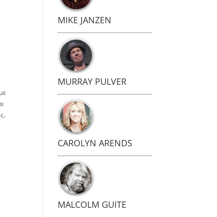
MIKE JANZEN
MURRAY PULVER
με
αι
ς.
CAROLYN ARENDS
MALCOLM GUITE