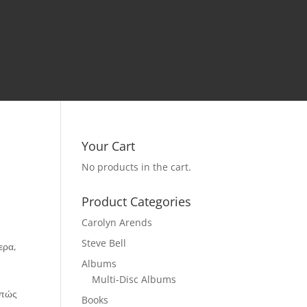
Your Cart
No products in the cart.
Product Categories
Carolyn Arends
Steve Bell
ερα,
Albums
Multi-Disc Albums
 πώς
Books