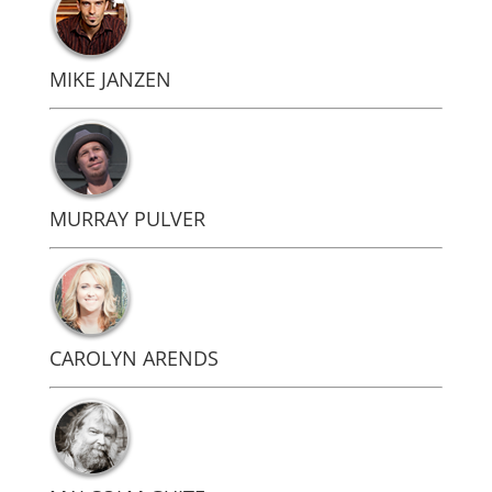
MIKE JANZEN
MURRAY PULVER
CAROLYN ARENDS