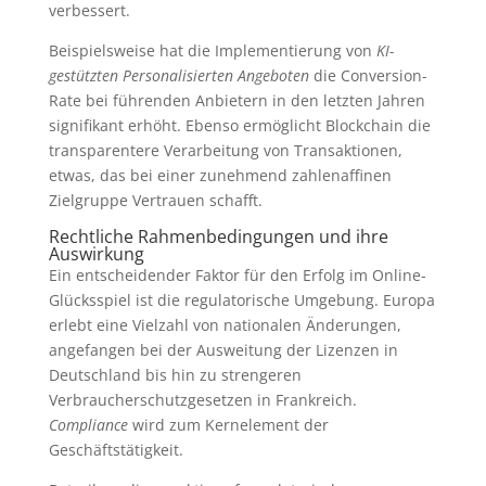
verbessert.
Beispielsweise hat die Implementierung von
KI-
gestützten Personalisierten Angeboten
die Conversion-
Rate bei führenden Anbietern in den letzten Jahren
signifikant erhöht. Ebenso ermöglicht Blockchain die
transparentere Verarbeitung von Transaktionen,
etwas, das bei einer zunehmend zahlenaffinen
Zielgruppe Vertrauen schafft.
Rechtliche Rahmenbedingungen und ihre
Auswirkung
Ein entscheidender Faktor für den Erfolg im Online-
Glücksspiel ist die regulatorische Umgebung. Europa
erlebt eine Vielzahl von nationalen Änderungen,
angefangen bei der Ausweitung der Lizenzen in
Deutschland bis hin zu strengeren
Verbraucherschutzgesetzen in Frankreich.
Compliance
wird zum Kernelement der
Geschäftstätigkeit.