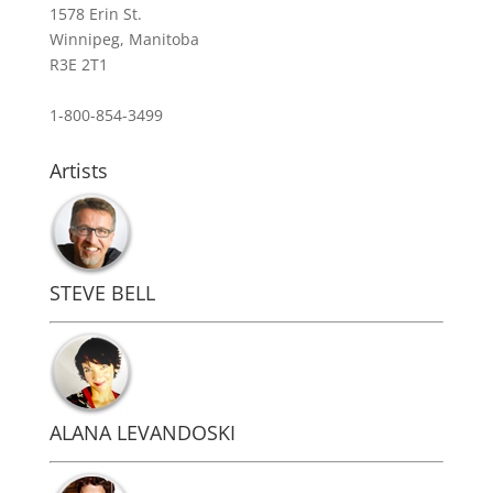
1578 Erin St.
Winnipeg, Manitoba
R3E 2T1
1-800-854-3499
Artists
STEVE BELL
ALANA LEVANDOSKI