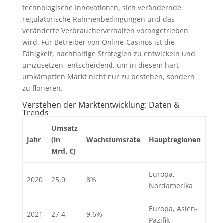
technologische Innovationen, sich verändernde
regulatorische Rahmenbedingungen und das
veränderte Verbraucherverhalten vorangetrieben
wird. Für Betreiber von Online-Casinos ist die
Fähigkeit, nachhaltige Strategien zu entwickeln und
umzusetzen, entscheidend, um in diesem hart
umkämpften Markt nicht nur zu bestehen, sondern
zu florieren.
Verstehen der Marktentwicklung: Daten &
Trends
Umsatz
Jahr
(in
Wachstumsrate
Hauptregionen
Mrd. €)
Europa,
2020
25,0
8%
Nordamerika
Europa, Asien-
2021
27,4
9.6%
Pazifik