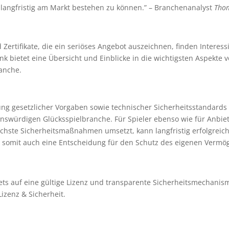
langfristig am Markt bestehen zu können.” – Branchenanalyst
Tho
ertifikate, die ein seriöses Angebot auszeichnen, finden Interess
ink bietet eine Übersicht und Einblicke in die wichtigsten Aspekte 
anche.
ng gesetzlicher Vorgaben sowie technischer Sicherheitsstandards
enswürdigen Glücksspielbranche. Für Spieler ebenso wie für Anbie
höchste Sicherheitsmaßnahmen umsetzt, kann langfristig erfolgreic
 ist somit auch eine Entscheidung für den Schutz des eigenen Vermö
tets auf eine gültige Lizenz und transparente Sicherheitsmechani
izenz & Sicherheit.