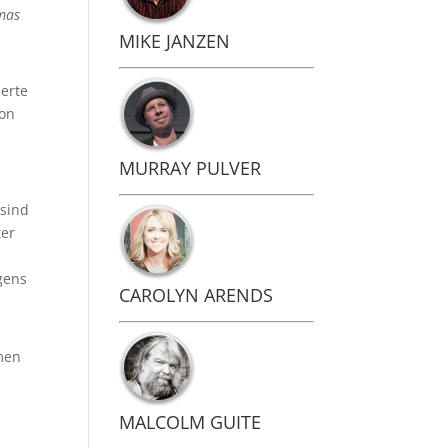
mas
MIKE JANZEN
ierte
von
MURRAY PULVER
 sind
ter
h
gens
CAROLYN ARENDS
smen
MALCOLM GUITE