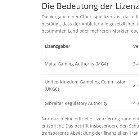
Die Bedeutung der Lizenz
Die Vergabe einer Glücksspiellizenz ist das off
bestätigt, dass der Anbieter alle gesetzliche
bestimmten Land oder mehreren Märkten operati
Lizenzgeber
Ve
Malta Gaming Authority (MGA)
3–
United Kingdom Gambling Commission
2–
(UKGC)
Gibraltar Regulatory Authority
4–
Nur durch eine offizielle Lizenzierung kann e
entspricht. Das betrifft insbesondere den Schu
transparente Abwicklung der finanziellen Tran