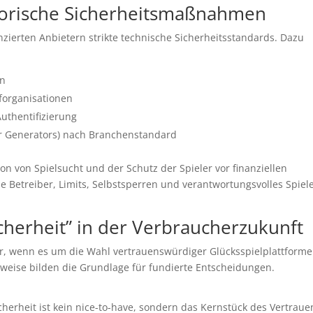
torische Sicherheitsmaßnahmen
nzierten Anbietern strikte technische Sicherheitsstandards. Dazu
en
forganisationen
uthentifizierung
Generators) nach Branchenstandard
on von Spielsucht und der Schutz der Spieler vor finanziellen
die Betreiber, Limits, Selbstsperren und verantwortungsvolles Spiel
icherheit” in der Verbraucherzukunft
, wenn es um die Wahl vertrauenswürdiger Glücksspielplattform
hweise bilden die Grundlage für fundierte Entscheidungen.
herheit ist kein nice-to-have, sondern das Kernstück des Vertraue