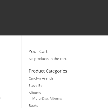
Your Cart
No products in the cart.
Product Categories
Carolyn Arends
Steve Bell
Albums
s
Multi-Disc Albums
Books