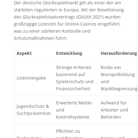
Der deutsche Glücksspielmarkt gilt als einer der am
stärksten regulierten in Europa. Mit der Novellierung
des Glücksspielstaatsvertrags (GlüStV 2021) wurden
großzügige Lizenzen für Online-Casinos eingeführt,
was zu einer stärkeren Kontrolle und
Schutzmaßnahmen führt:
Aspekt
Entwicklung
Herausforderung
Strenge Kriterien
Risiko von
basierend auf
Monopolbildung
Lizenzvergabe
Spielerschutz und
und
Finanzsicherheit
Marktbegrenzung
Erweiterte Melde-
Aufwand für
Jugendschutz &
und
Anbieter und
Suchtprävention
Kontrollsysteme
Behörden
Pflichten zu