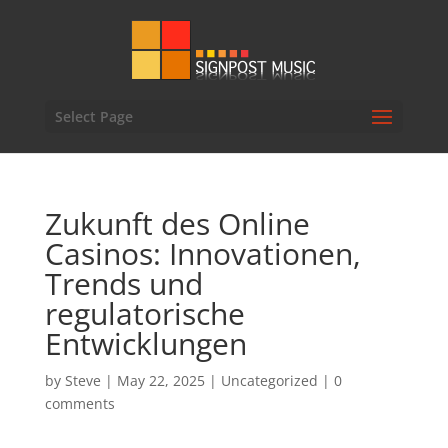
Select Page
Zukunft des Online
Casinos: Innovationen,
Trends und
regulatorische
Entwicklungen
by
Steve
|
May 22, 2025
|
Uncategorized
|
0
comments