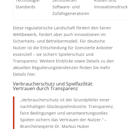
Technologie-
zertifizierten
Kosten und
Standards
Software- und
Innovationsdruck
Zufallsgeneratoren
Diese regulatorische Landschaft fördert den fairen
Wettbewerb, fordert aber auch Innovationen im
Sicherheits- und Betreibermodell. Für deutsche
Nutzer ist die Entscheidung für lizenzierte Anbieter
essenziell – sie sichern Spielerschutz und
Transparenz. Weitere Einblicke sowie Details zu den
aktuellen Regulierungstendenzen finden Sie mehr
Details hier.
Verbraucherschutz und Spielfazilität:
Vertrauen durch Transparenz
„Verbraucherschutz ist der Grundpfeiler einer
nachhaltigen Glücksspielindustrie. Transparenz,
faire Bedingungen und verantwortungsvolles
Spielen sichern das Vertrauen der Nutzer.“ –
Branchenexperte Dr. Markus Huber