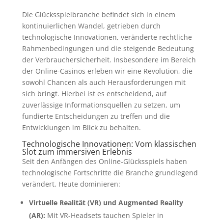
Die Glücksspielbranche befindet sich in einem
kontinuierlichen Wandel, getrieben durch
technologische Innovationen, veränderte rechtliche
Rahmenbedingungen und die steigende Bedeutung
der Verbrauchersicherheit. Insbesondere im Bereich
der Online-Casinos erleben wir eine Revolution, die
sowohl Chancen als auch Herausforderungen mit
sich bringt. Hierbei ist es entscheidend, auf
zuverlässige Informationsquellen zu setzen, um
fundierte Entscheidungen zu treffen und die
Entwicklungen im Blick zu behalten.
Technologische Innovationen: Vom klassischen
Slot zum immersiven Erlebnis
Seit den Anfängen des Online-Glücksspiels haben
technologische Fortschritte die Branche grundlegend
verändert. Heute dominieren:
Virtuelle Realität (VR) und Augmented Reality
(AR):
Mit VR-Headsets tauchen Spieler in