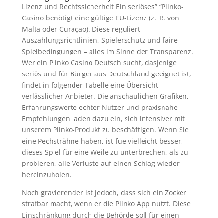
Lizenz und Rechtssicherheit Ein seriöses” “Plinko-
Casino benötigt eine gültige EU-Lizenz (z. B. von
Malta oder Curaçao). Diese reguliert
Auszahlungsrichtlinien, Spielerschutz und faire
Spielbedingungen – alles im Sinne der Transparenz.
Wer ein Plinko Casino Deutsch sucht, dasjenige
seriös und für Bürger aus Deutschland geeignet ist,
findet in folgender Tabelle eine Übersicht
verlässlicher Anbieter. Die anschaulichen Grafiken,
Erfahrungswerte echter Nutzer und praxisnahe
Empfehlungen laden dazu ein, sich intensiver mit
unserem Plinko‑Produkt zu beschäftigen. Wenn Sie
eine Pechsträhne haben, ist fue vielleicht besser,
dieses Spiel für eine Weile zu unterbrechen, als zu
probieren, alle Verluste auf einen Schlag wieder
hereinzuholen.
Noch gravierender ist jedoch, dass sich ein Zocker
strafbar macht, wenn er die Plinko App nutzt. Diese
Einschränkung durch die Behörde soll für einen