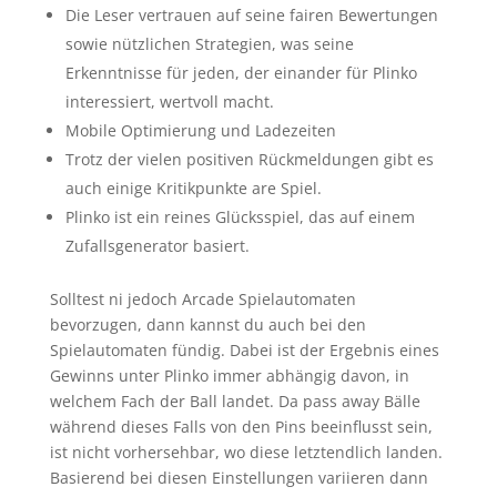
Die Leser vertrauen auf seine fairen Bewertungen
sowie nützlichen Strategien, was seine
Erkenntnisse für jeden, der einander für Plinko
interessiert, wertvoll macht.
Mobile Optimierung und Ladezeiten
Trotz der vielen positiven Rückmeldungen gibt es
auch einige Kritikpunkte are Spiel.
Plinko ist ein reines Glücksspiel, das auf einem
Zufallsgenerator basiert.
Solltest ni jedoch Arcade Spielautomaten
bevorzugen, dann kannst du auch bei den
Spielautomaten fündig. Dabei ist der Ergebnis eines
Gewinns unter Plinko immer abhängig davon, in
welchem Fach der Ball landet. Da pass away Bälle
während dieses Falls von den Pins beeinflusst sein,
ist nicht vorhersehbar, wo diese letztendlich landen.
Basierend bei diesen Einstellungen variieren dann