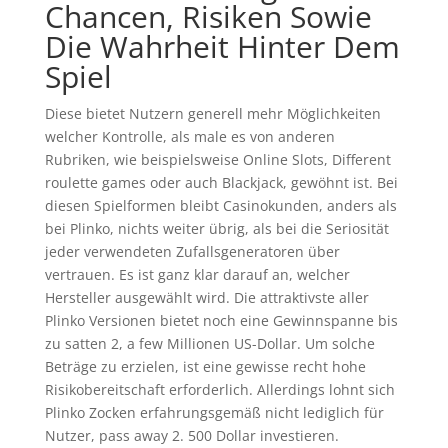
Chancen, Risiken Sowie
Die Wahrheit Hinter Dem
Spiel
Diese bietet Nutzern generell mehr Möglichkeiten
welcher Kontrolle, als male es von anderen
Rubriken, wie beispielsweise Online Slots, Different
roulette games oder auch Blackjack, gewöhnt ist. Bei
diesen Spielformen bleibt Casinokunden, anders als
bei Plinko, nichts weiter übrig, als bei die Seriosität
jeder verwendeten Zufallsgeneratoren über
vertrauen. Es ist ganz klar darauf an, welcher
Hersteller ausgewählt wird. Die attraktivste aller
Plinko Versionen bietet noch eine Gewinnspanne bis
zu satten 2, a few Millionen US-Dollar. Um solche
Beträge zu erzielen, ist eine gewisse recht hohe
Risikobereitschaft erforderlich. Allerdings lohnt sich
Plinko Zocken erfahrungsgemäß nicht lediglich für
Nutzer, pass away 2. 500 Dollar investieren.