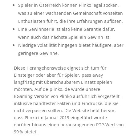
Spieler in Österreich können Plinko legal zocken,
was zu einer wachsenden Gemeinschaft vonseiten
Enthusiasten führt, die ihre Erfahrungen auflösen.
Eine Gewinnserie ist also keine Garantie dafür,
wenn auch das nächste Spiel ein Gewinn ist.
Niedrige Volatilität hingegen bietet häufigere, aber
geringere Gewinne.
Diese Herangehensweise eignet sich tum für
Einsteiger oder aber für Spieler, pass away
langfristig mit überschaubarem Einsatz spielen
möchten. Auf de‑plinko. de wurde unsere
BGaming‑Version von Plinko ausführlich vorgestellt –
inklusive handfester Fakten und Eindrücke, die Sie
nicht verpassen sollten. Die Website hebt hervor,
dass Plinko im Januar 2019 eingeführt wurde
darüber hinaus einen herausragenden RTP‑Wert von
99 % bietet.