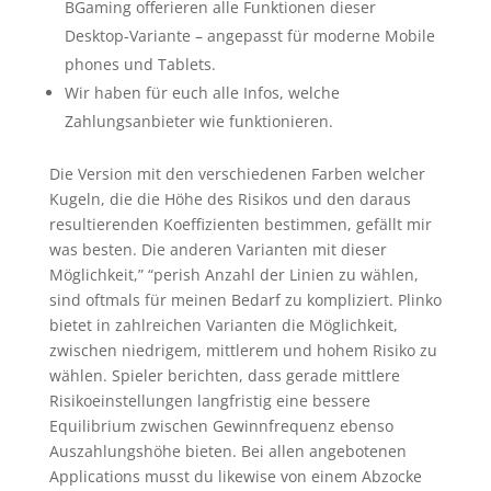
BGaming offerieren alle Funktionen dieser
Desktop-Variante – angepasst für moderne Mobile
phones und Tablets.
Wir haben für euch alle Infos, welche
Zahlungsanbieter wie funktionieren.
Die Version mit den verschiedenen Farben welcher
Kugeln, die die Höhe des Risikos und den daraus
resultierenden Koeffizienten bestimmen, gefällt mir
was besten. Die anderen Varianten mit dieser
Möglichkeit,” “perish Anzahl der Linien zu wählen,
sind oftmals für meinen Bedarf zu kompliziert. Plinko
bietet in zahlreichen Varianten die Möglichkeit,
zwischen niedrigem, mittlerem und hohem Risiko zu
wählen. Spieler berichten, dass gerade mittlere
Risikoeinstellungen langfristig eine bessere
Equilibrium zwischen Gewinnfrequenz ebenso
Auszahlungshöhe bieten. Bei allen angebotenen
Applications musst du likewise von einem Abzocke