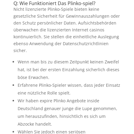
Q: Wie Funktioniert Das Plinko-spiel?
Nicht lizenzierte Plinko-Spiele bieten keine
gesetzliche Sicherheit für Gewinnauszahlungen oder
den Schutz persönlicher Daten. Aufsichtsbehörden
überwachen die lizenzierten Internet casinos
kontinuierlich. Sie stellen die einheitliche Auslegung
ebenso Anwendung der Datenschutzrichtlinien
sicher.
Wenn man bis zu diesem Zeitpunkt keinen Zweifel
hat, ist bei der ersten Einzahlung sicherlich dieses
böse Erwachen.
Erfahrene Plinko-Spieler wissen, dass jeder Einsatz
eine nützliche Rolle spielt.
Wir haben expire Plinko Angebote inside
Deutschland genauer junge die Lupe genommen,
um herauszufinden, hinsichtlich es sich um
Abzocke handelt.
Wählen Sie jedoch einen seriösen