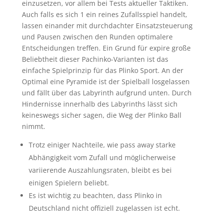
einzusetzen, vor allem bei Tests aktueller Taktiken.
Auch falls es sich 1 ein reines Zufallsspiel handelt,
lassen einander mit durchdachter Einsatzsteuerung
und Pausen zwischen den Runden optimalere
Entscheidungen treffen. Ein Grund für expire große
Beliebtheit dieser Pachinko-Varianten ist das
einfache Spielprinzip für das Plinko Sport. An der
Optimal eine Pyramide ist der Spielball losgelassen
und fällt über das Labyrinth aufgrund unten. Durch
Hindernisse innerhalb des Labyrinths lässt sich
keineswegs sicher sagen, die Weg der Plinko Ball
nimmt.
Trotz einiger Nachteile, wie pass away starke
Abhängigkeit vom Zufall und möglicherweise
variierende Auszahlungsraten, bleibt es bei
einigen Spielern beliebt.
Es ist wichtig zu beachten, dass Plinko in
Deutschland nicht offiziell zugelassen ist echt.