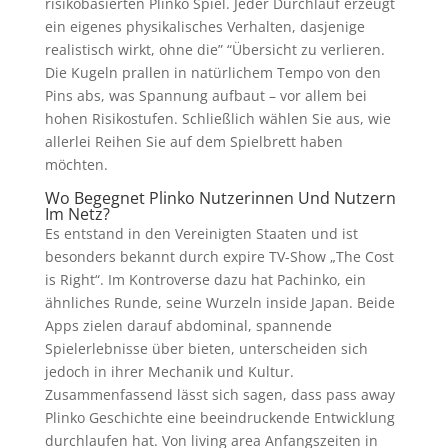
risikobasierten Plinko Spiel. Jeder Durchlauf erzeugt
ein eigenes physikalisches Verhalten, dasjenige
realistisch wirkt, ohne die” “Übersicht zu verlieren.
Die Kugeln prallen in natürlichem Tempo von den
Pins abs, was Spannung aufbaut – vor allem bei
hohen Risikostufen. Schließlich wählen Sie aus, wie
allerlei Reihen Sie auf dem Spielbrett haben
möchten.
Wo Begegnet Plinko Nutzerinnen Und Nutzern
Im Netz?
Es entstand in den Vereinigten Staaten und ist
besonders bekannt durch expire TV-Show „The Cost
is Right“. Im Kontroverse dazu hat Pachinko, ein
ähnliches Runde, seine Wurzeln inside Japan. Beide
Apps zielen darauf abdominal, spannende
Spielerlebnisse über bieten, unterscheiden sich
jedoch in ihrer Mechanik und Kultur.
Zusammenfassend lässt sich sagen, dass pass away
Plinko Geschichte eine beeindruckende Entwicklung
durchlaufen hat. Von living area Anfangszeiten in