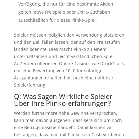
Verfügung, die nur für eine bestimmte Aktion
gelten, etwa Freispiele oder Extra-Guthaben
ausschließlich für dieses Plinko-Spiel.
Spieler müssen lediglich den Verwendung platzieren
und den Ball fallen lassen, der auf den Preisstufen
landen koennte. Dies macht Plinko zu einem
unterhaltsamen und leicht verständlichen Spiel.
Außerdem offerieren Online-Casinos wie DrückGlück,
das eine Bewertung von 10. 0 für sofortige
Auszahlungen erhalten hat, noch eine nahtlose
Spielerfahrung.
Q: Was Sagen Wirkliche Spieler
Über Ihre Plinko-erfahrungen?
Werden furthermore hohe Gewinne versprochen,
kann man davon ausgehen, dass sera sich um noch
eine Betrugsmasche handelt. Damit können wir
bestätigen, dass man mit Plinko kein Cash verdienen