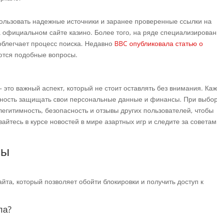
ользовать надежные источники и заранее проверенные ссылки на
а официальном сайте казино. Более того, на ряде специализирова
 облегчает процесс поиска. Недавно
BBC опубликовала статью о
аются подобные вопросы.
— это важный аспект, который не стоит оставлять без внимания. Ка
ожность защищать свои персональные данные и финансы. При выбо
егитимность, безопасность и отзывы других пользователей, чтобы
вайтесь в курсе новостей в мире азартных игр и следите за совета
сы
йта, который позволяет обойти блокировки и получить доступ к
ла?