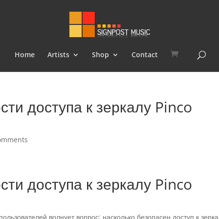
Home
Artists
Shop
Contact
ти доступа к зеркалу Pinco
comments
ти доступа к зеркалу Pinco
ользователей волнует вопрос: насколько безопасен доступ к зерк