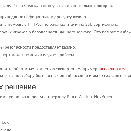
еркалу Pinco Casino, важно учитывать несколько факторов:
о принадлежит официальному ресурсу казино.
ён с помощью HTTPS, что означает наличие SSL-сертификата.
ругих игроков о безопасности данного зеркала. Это поможет избе
ры безопасности предоставляет казино.
ппорт может помочь в случае проблем.
можете обратиться к мнению экспертов. Например,
исследователь
советы по выбору безопасных онлайн-казино и использованию зер
их решение
ем при попытке доступа к зеркалу Pinco Casino. Наиболее
ибок.
ркало.