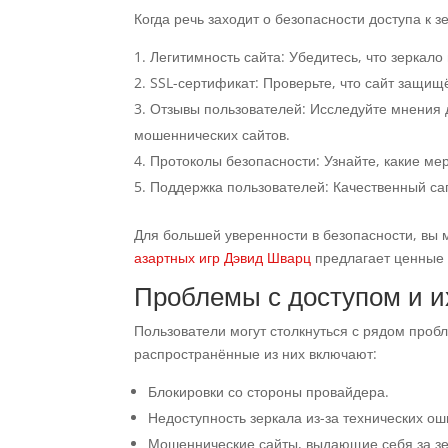
Когда речь заходит о безопасности доступа к з
Легитимность сайта: Убедитесь, что зеркал
SSL-сертификат: Проверьте, что сайт защищ
Отзывы пользователей: Исследуйте мнения д
мошеннических сайтов.
Протоколы безопасности: Узнайте, какие ме
Поддержка пользователей: Качественный са
Для большей уверенности в безопасности, вы 
азартных игр Дэвид Шварц
предлагает ценные 
Проблемы с доступом и 
Пользователи могут столкнуться с рядом пробл
распространённые из них включают:
Блокировки со стороны провайдера.
Недоступность зеркала из-за технических ош
Мошеннические сайты, выдающие себя за зе