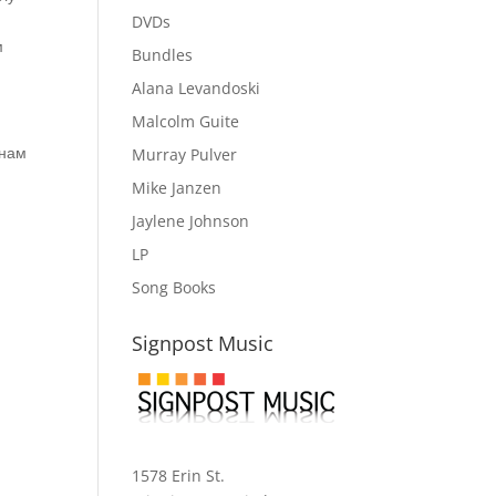
DVDs
м
Bundles
Alana Levandoski
Malcolm Guite
инам
Murray Pulver
Mike Janzen
Jaylene Johnson
LP
Song Books
Signpost Music
1578 Erin St.