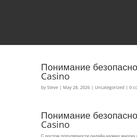
Понимание безопаснос
Casino
by
Steve
|
May 28, 2026
|
Uncategorized
|
0 
Понимание безопаснос
Casino
С ростом популярности онлайн-казино многих п