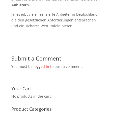
Anbietern?
Ja, es gibt viele lizenzierte Anbieter in Deutschland,
die den gesetzlichen Anforderungen entsprechen
und ein sicheres Wettumfeld bieten.
Submit a Comment
You must be
logged in
to post a comment.
Your Cart
No products in the cart.
Product Categories