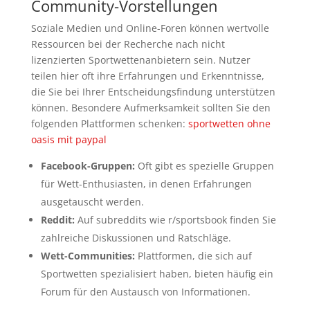
Community-Vorstellungen
Soziale Medien und Online-Foren können wertvolle
Ressourcen bei der Recherche nach nicht
lizenzierten Sportwettenanbietern sein. Nutzer
teilen hier oft ihre Erfahrungen und Erkenntnisse,
die Sie bei Ihrer Entscheidungsfindung unterstützen
können. Besondere Aufmerksamkeit sollten Sie den
folgenden Plattformen schenken:
sportwetten ohne
oasis mit paypal
Facebook-Gruppen:
Oft gibt es spezielle Gruppen
für Wett-Enthusiasten, in denen Erfahrungen
ausgetauscht werden.
Reddit:
Auf subreddits wie r/sportsbook finden Sie
zahlreiche Diskussionen und Ratschläge.
Wett-Communities:
Plattformen, die sich auf
Sportwetten spezialisiert haben, bieten häufig ein
Forum für den Austausch von Informationen.