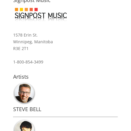
Signpost Music
1578 Erin St.
Winnipeg, Manitoba
R3E 2T1
1-800-854-3499
Artists
STEVE BELL