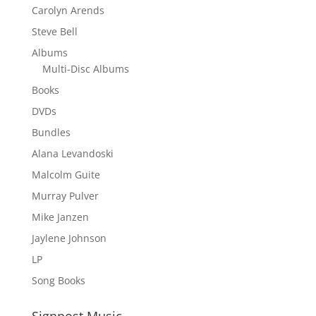
Carolyn Arends
Steve Bell
Albums
Multi-Disc Albums
Books
DVDs
Bundles
Alana Levandoski
Malcolm Guite
Murray Pulver
Mike Janzen
Jaylene Johnson
LP
Song Books