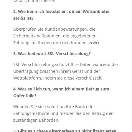
Detail zu informieren.
2. Wie kann ich feststellen, ob ein Wettanbieter
seriös ist?
Überprüfen Sie Kundenbewertungen, die
Sicherheitsmaßnahmen, die angebotenen
Zahlungsmethoden und den Kundenservice.
3. Was bedeutet SSL-Verschlüsselung?
SSL-Verschlüsselung schützt Ihre Daten während der
Übertragung zwischen Ihrem Gerät und der
Wettplattform, indem sie diese verschlüsselt.
4. Was soll ich tun, wenn ich einem Betrug zum
Opfer falle?
Wenden Sie sich sofort an Ihre Bank oder
Zahlungsmethode und melden Sie den Betrug den
zuständigen Behörden.
5. Gibt es sichere Alternativen zu nicht lizenzierten