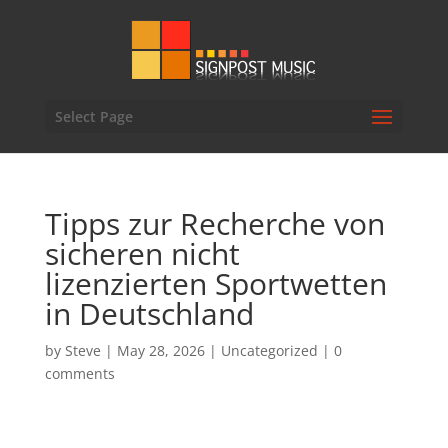
Select Page
Tipps zur Recherche von
sicheren nicht
lizenzierten Sportwetten
in Deutschland
by
Steve
|
May 28, 2026
|
Uncategorized
|
0
comments