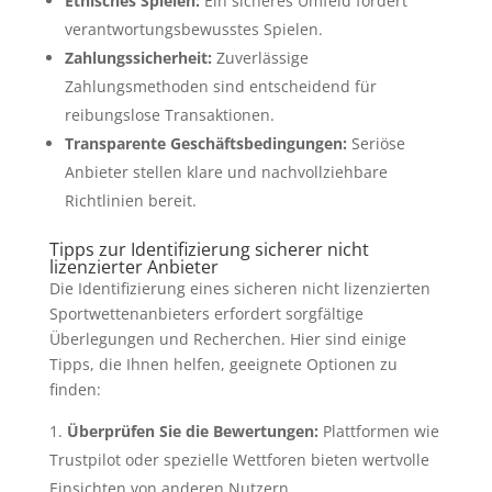
Ethisches Spielen:
Ein sicheres Umfeld fördert
verantwortungsbewusstes Spielen.
Zahlungssicherheit:
Zuverlässige
Zahlungsmethoden sind entscheidend für
reibungslose Transaktionen.
Transparente Geschäftsbedingungen:
Seriöse
Anbieter stellen klare und nachvollziehbare
Richtlinien bereit.
Tipps zur Identifizierung sicherer nicht
lizenzierter Anbieter
Die Identifizierung eines sicheren nicht lizenzierten
Sportwettenanbieters erfordert sorgfältige
Überlegungen und Recherchen. Hier sind einige
Tipps, die Ihnen helfen, geeignete Optionen zu
finden:
Überprüfen Sie die Bewertungen:
Plattformen wie
Trustpilot oder spezielle Wettforen bieten wertvolle
Einsichten von anderen Nutzern.