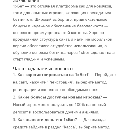
Заключение
1хБет — это отличная платформа как для новичков,
так и для опытных игроков, желающих насладиться
беттингом. Широкий выбор игр, привлекательные
бонусы и надежное обеспечение безопасности —
основные преимущества этой конторы. Хорошо
продуманная структура сайта и наличие мобильной
версии обеспечивают удобство использования, а
обучение основам беттинга через 1хБет сделает ваш
старт гладким и успешным.
Часто задаваемые вопросы
Как зарегистрироваться на 1хБет?
— Перейдите
на сайт, нажмите “Регистрация”, выберите метод
регистрации и заполните необходимые поля.
Какие бонусы доступны новым игрокам?
—
Новый игрок может получить до 100% на первый
депозит и воспользоваться другими акциями.
Как вывести деньги с 1хБет?
— Для вывода
средств зайдите в раздел “Касса”, выберите метод