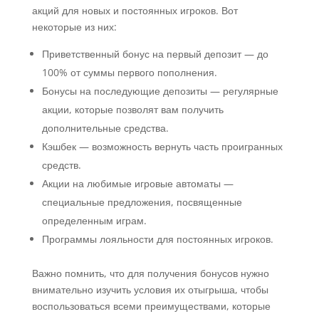
акций для новых и постоянных игроков. Вот
некоторые из них:
Приветственный бонус на первый депозит — до
100% от суммы первого пополнения.
Бонусы на последующие депозиты — регулярные
акции, которые позволят вам получить
дополнительные средства.
Кэшбек — возможность вернуть часть проигранных
средств.
Акции на любимые игровые автоматы —
специальные предложения, посвященные
определенным играм.
Программы лояльности для постоянных игроков.
Важно помнить, что для получения бонусов нужно
внимательно изучить условия их отыгрыша, чтобы
воспользоваться всеми преимуществами, которые