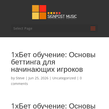
Select Page
1хБет обучение: Основы
беттинга для
начинающих игроков
by
Steve
|
Jun 25, 2026
|
Uncategorized
|
0
comments
1хБет обучение: Основы