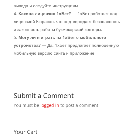
вывода и следуйте инструкциям.
Какова лицензия 1хБет?
— 1хБет работает под
лицензией Кюрасао, что подтверждает безопасность
и законность работы букмекерской конторы.
Могу ли я играть на 1хБет с мобильного
устройства?
— Да, 1хБет предлагает полноценную
мобильную версию сайта и приложение.
Submit a Comment
You must be
logged in
to post a comment.
Your Cart