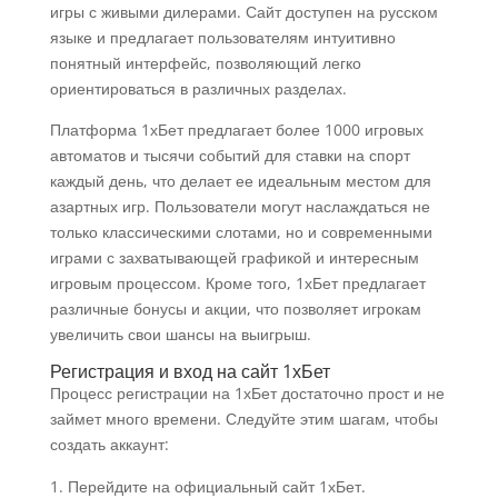
игры с живыми дилерами. Сайт доступен на русском
языке и предлагает пользователям интуитивно
понятный интерфейс, позволяющий легко
ориентироваться в различных разделах.
Платформа 1хБет предлагает более 1000 игровых
автоматов и тысячи событий для ставки на спорт
каждый день, что делает ее идеальным местом для
азартных игр. Пользователи могут наслаждаться не
только классическими слотами, но и современными
играми с захватывающей графикой и интересным
игровым процессом. Кроме того, 1хБет предлагает
различные бонусы и акции, что позволяет игрокам
увеличить свои шансы на выигрыш.
Регистрация и вход на сайт 1хБет
Процесс регистрации на 1хБет достаточно прост и не
займет много времени. Следуйте этим шагам, чтобы
создать аккаунт:
Перейдите на официальный сайт 1хБет.