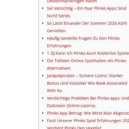
Deutschsprachigen Raum
Sei Vorsichtig – Ein Paar Plinko Apps Sind
Nicht Seriös
So Lässt Einander Der Sommer 2026 Kühl
Genießen
Häufig Gestellte Fragen Zu Den Plinko
Erfahrungen
1 🤔 Kann Ich Plinko Auch Kostenlos Spiel
Die Tollsten Online Spielhallen Als Plinko
Alternativen
Jackpotpiraten – Sichere Lizenz, Starker
Bonus Und Klassiker Wie Book Associated
With Ra
Verdächtige Praktiken Bei Plinko-apps Un
Dubiosen Online-casinos
Plinko App Betrug: Wie Wirst Man Abgezoc
Fazit Unserer Plinko Spiel Erfahrungen 20
Verdient Plinko Den Hoopla?