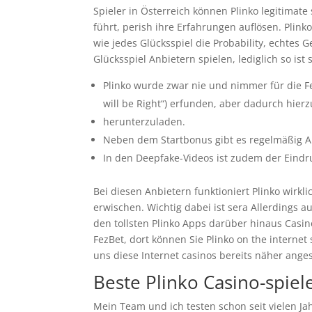
Spieler in Österreich können Plinko legitimat
führt, perish ihre Erfahrungen auflösen. Plinko
wie jedes Glücksspiel die Probability, echtes G
Glücksspiel Anbietern spielen, lediglich so ist 
Plinko wurde zwar nie und nimmer für die Fe
will be Right“) erfunden, aber dadurch hie
herunterzuladen.
Neben dem Startbonus gibt es regelmäßig A
In den Deepfake-Videos ist zudem der Eindru
Bei diesen Anbietern funktioniert Plinko wirkli
erwischen. Wichtig dabei ist sera Allerdings a
den tollsten Plinko Apps darüber hinaus Casi
FezBet, dort können Sie Plinko on the interne
uns diese Internet casinos bereits näher ang
Beste Plinko Casino-spiel
Mein Team und ich testen schon seit vielen Ja