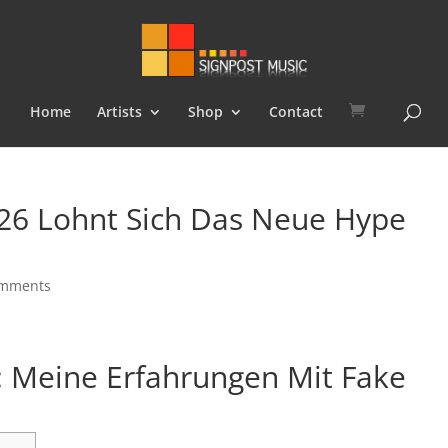
Home
Artists
Shop
Contact
026 Lohnt Sich Das Neue Hype
omments
: Meine Erfahrungen Mit Fake