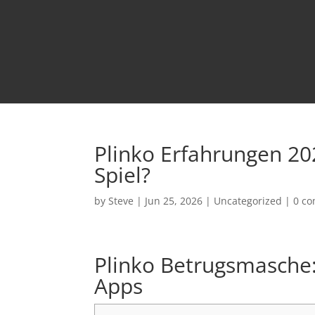
Plinko Erfahrungen 2
Spiel?
by
Steve
|
Jun 25, 2026
|
Uncategorized
|
0 c
Plinko Betrugsmasche
Apps