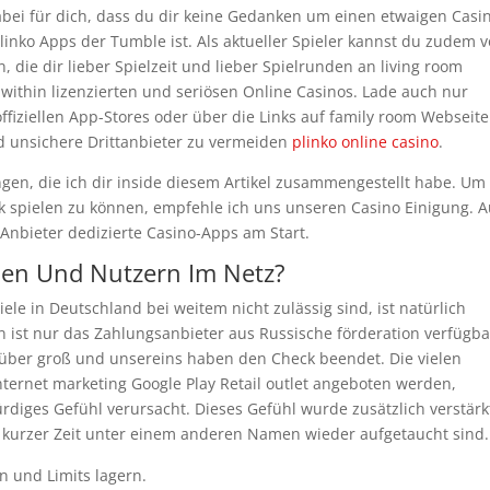
abei für dich, dass du dir keine Gedanken um einen etwaigen Casi
linko Apps der Tumble ist. Als aktueller Spieler kannst du zudem 
die dir lieber Spielzeit und lieber Spielrunden an living room
within lizenzierten und seriösen Online Casinos. Lade auch nur
fiziellen App-Stores oder über die Links auf family room Webseit
d unsichere Drittanbieter zu vermeiden
plinko online casino
.
n, die ich dir inside diesem Artikel zusammengestellt habe. Um
ek spielen zu können, empfehle ich uns unseren Casino Einigung. 
nbieter dedizierte Casino-Apps am Start.
nen Und Nutzern Im Netz?
le in Deutschland bei weitem nicht zulässig sind, ist natürlich
n ist nur das Zahlungsanbieter aus Russische förderation verfügba
 über groß und unsereins haben den Check beendet. Die vielen
internet marketing Google Play Retail outlet angeboten werden,
diges Gefühl verursacht. Dieses Gefühl wurde zusätzlich verstärk
kurzer Zeit unter einem anderen Namen wieder aufgetaucht sind.
n und Limits lagern.