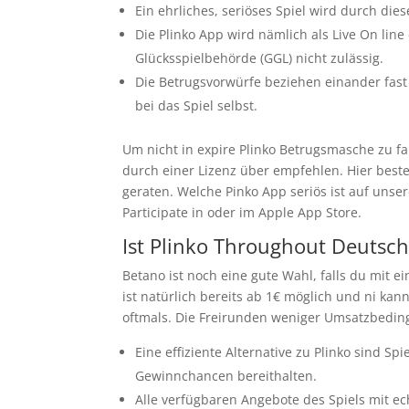
Ein ehrliches, seriöses Spiel wird durch dies
Die Plinko App wird nämlich als Live On lin
Glücksspielbehörde (GGL) nicht zulässig.
Die Betrugsvorwürfe beziehen einander fas
bei das Spiel selbst.
Um nicht in expire Plinko Betrugsmasche zu fa
durch einer Lizenz über empfehlen. Hier beste
geraten. Welche Pinko App seriös ist auf un
Participate in oder im Apple App Store.
Ist Plinko Throughout Deutsch
Betano ist noch eine gute Wahl, falls du mit 
ist natürlich bereits ab 1€ möglich und ni kan
oftmals. Die Freirunden weniger Umsatzbedin
Eine effiziente Alternative zu Plinko sind S
Gewinnchancen bereithalten.
Alle verfügbaren Angebote des Spiels mit e