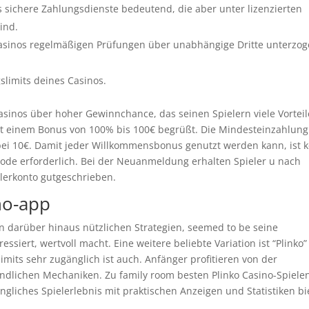
ls sichere Zahlungsdienste bedeutend, die aber unter lizenzierten
ind.
e-Casinos regelmäßigen Prüfungen über unabhängige Dritte unterzo
gslimits deines Casinos.
asinos über hoher Gewinnchance, das seinen Spielern viele Vorteil
it einem Bonus von 100% bis 100€ begrüßt. Die Mindesteinzahlung
 bei 10€. Damit jeder Willkommensbonus genutzt werden kann, ist k
ode erforderlich. Bei der Neuanmeldung erhalten Spieler u nach
elerkonto gutgeschrieben.
no-app
n darüber hinaus nützlichen Strategien, seemed to be seine
ressiert, wertvoll macht. Eine weitere beliebte Variation ist “Plinko”
imits sehr zugänglich ist auch. Anfänger profitieren von der
ändlichen Mechaniken. Zu family room besten Plinko Casino-Spiele
ängliches Spielerlebnis mit praktischen Anzeigen und Statistiken bi