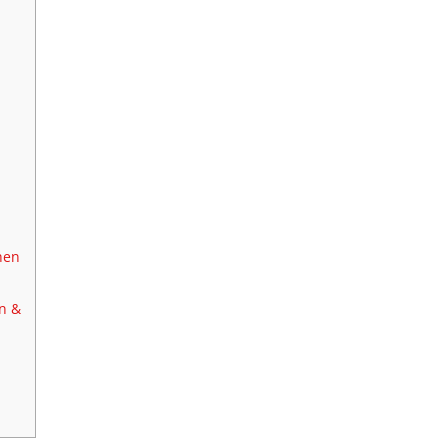
hen
en &