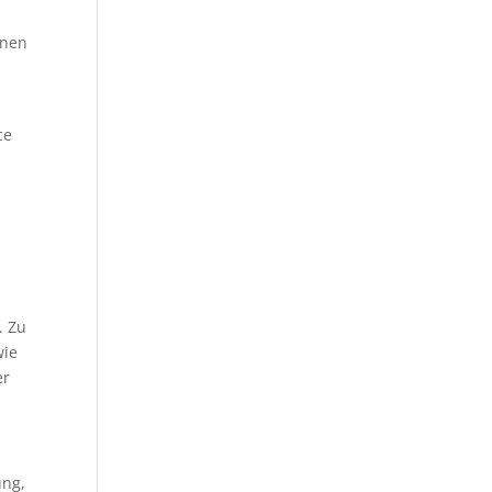
hnen
ce
l
. Zu
wie
er
ung,