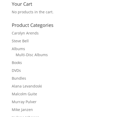
Your Cart
No products in the cart.
Product Categories
Carolyn Arends
Steve Bell
Albums
Multi-Disc Albums
Books
DVDs
Bundles
Alana Levandoski
Malcolm Guite
Murray Pulver
Mike Janzen