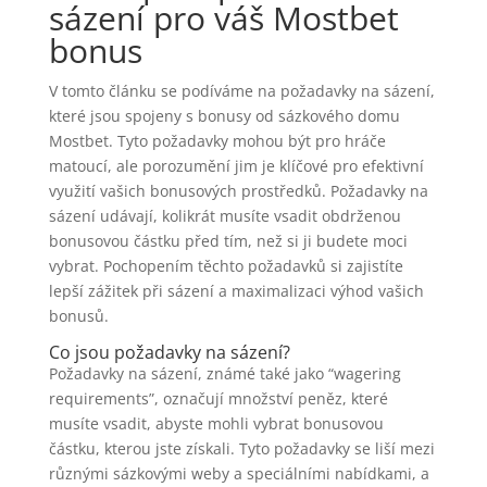
sázení pro váš Mostbet
bonus
V tomto článku se podíváme na požadavky na sázení,
které jsou spojeny s bonusy od sázkového domu
Mostbet. Tyto požadavky mohou být pro hráče
matoucí, ale porozumění jim je klíčové pro efektivní
využití vašich bonusových prostředků. Požadavky na
sázení udávají, kolikrát musíte vsadit obdrženou
bonusovou částku před tím, než si ji budete moci
vybrat. Pochopením těchto požadavků si zajistíte
lepší zážitek při sázení a maximalizaci výhod vašich
bonusů.
Co jsou požadavky na sázení?
Požadavky na sázení, známé také jako “wagering
requirements”, označují množství peněz, které
musíte vsadit, abyste mohli vybrat bonusovou
částku, kterou jste získali. Tyto požadavky se liší mezi
různými sázkovými weby a speciálními nabídkami, a