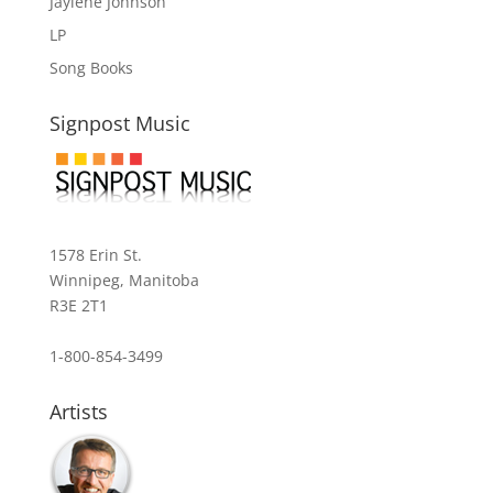
Jaylene Johnson
LP
Song Books
Signpost Music
1578 Erin St.
Winnipeg, Manitoba
R3E 2T1
1-800-854-3499
Artists