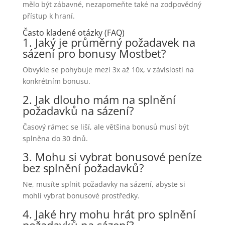
mělo být zábavné, nezapomeňte také na zodpovědný
přístup k hraní.
Často kladené otázky (FAQ)
1. Jaký je průměrný požadavek na
sázení pro bonusy Mostbet?
Obvykle se pohybuje mezi 3x až 10x, v závislosti na
konkrétním bonusu.
2. Jak dlouho mám na splnění
požadavků na sázení?
Časový rámec se liší, ale většina bonusů musí být
splněna do 30 dnů.
3. Mohu si vybrat bonusové peníze
bez splnění požadavků?
Ne, musíte splnit požadavky na sázení, abyste si
mohli vybrat bonusové prostředky.
4. Jaké hry mohu hrát pro splnění