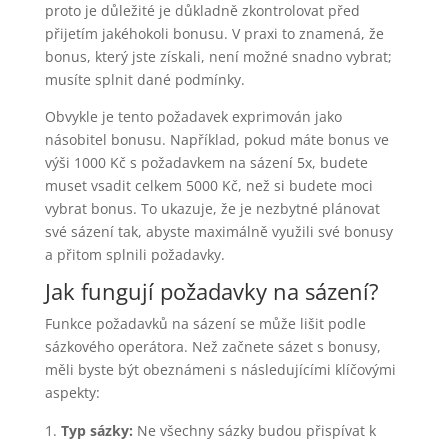
proto je důležité je důkladně zkontrolovat před
přijetím jakéhokoli bonusu. V praxi to znamená, že
bonus, který jste získali, není možné snadno vybrat;
musíte splnit dané podmínky.
Obvykle je tento požadavek exprimován jako
násobitel bonusu. Například, pokud máte bonus ve
výši 1000 Kč s požadavkem na sázení 5x, budete
muset vsadit celkem 5000 Kč, než si budete moci
vybrat bonus. To ukazuje, že je nezbytné plánovat
své sázení tak, abyste maximálně využili své bonusy
a přitom splnili požadavky.
Jak fungují požadavky na sázení?
Funkce požadavků na sázení se může lišit podle
sázkového operátora. Než začnete sázet s bonusy,
měli byste být obeznámeni s následujícími klíčovými
aspekty:
Typ sázky:
Ne všechny sázky budou přispívat k