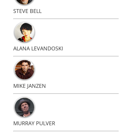
STEVE BELL
ALANA LEVANDOSKI
MIKE JANZEN
MURRAY PULVER