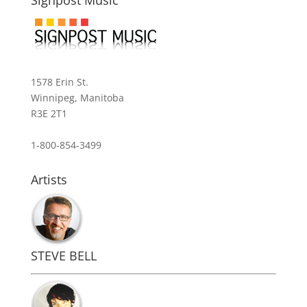
Signpost Music
1578 Erin St.
Winnipeg, Manitoba
R3E 2T1
1-800-854-3499
Artists
STEVE BELL