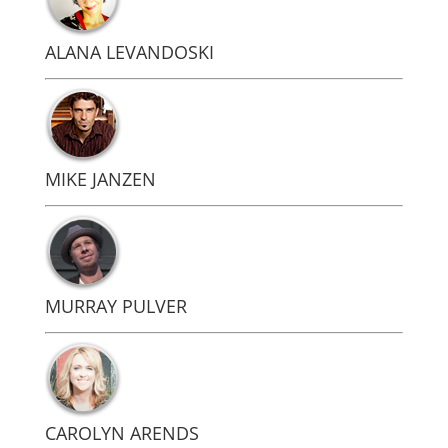
ALANA LEVANDOSKI
MIKE JANZEN
MURRAY PULVER
CAROLYN ARENDS