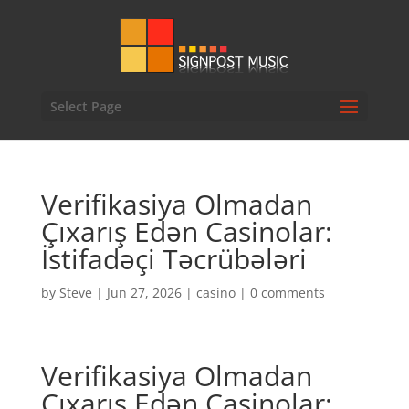
Select Page
Verifikasiya Olmadan
Çıxarış Edən Casinolar:
İstifadəçi Təcrübələri
by
Steve
|
Jun 27, 2026
|
casino
|
0 comments
Verifikasiya Olmadan
Çıxarış Edən Casinolar: